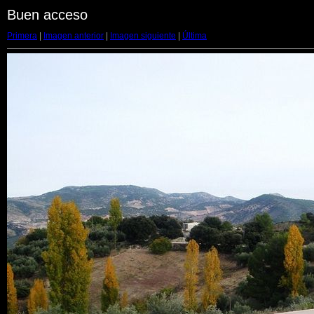
Buen acceso
Primera
|
Imagen anterior
|
Imagen siguiente
|
Última