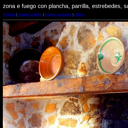
zona e fuego con plancha, parrilla, estrebedes, sa
Primera
|
Imagen anterior
|
Imagen siguiente
|
Última