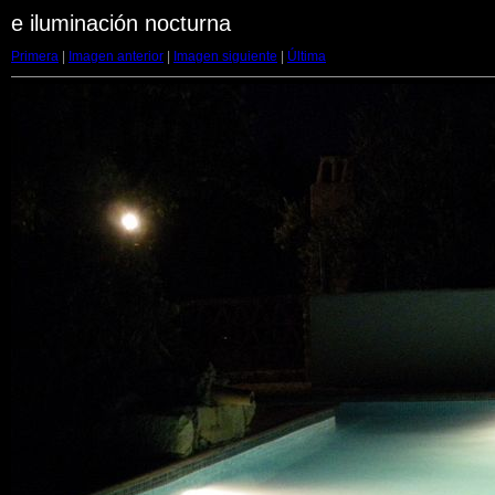
e iluminación nocturna
Primera
|
Imagen anterior
|
Imagen siguiente
|
Última