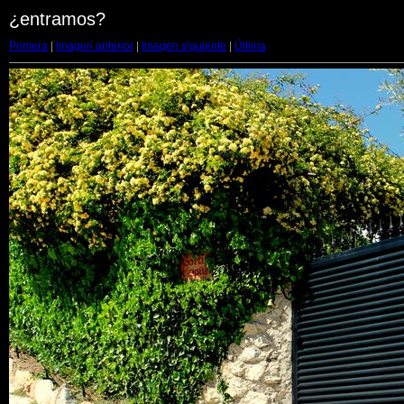
¿entramos?
Primera
|
Imagen anterior
|
Imagen siguiente
|
Última