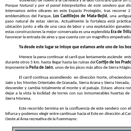
Volviendo de nuevo a la carretera y al lado contrario parte un ca
Parque Natural y por el panel interpretativo de este sendero que dis
internamos entre olivares en este Espacio Protegido, tras recorrer
emblemáticos del Parque,
Los Castillejos de Mata-Bejid
, una antigu
paso natural de estas sierras. Actualmente la fortaleza está práctic
ubicación junto a ella de una casa de labor y una explotación ganade
estas construcciones la mejor conservada es una esplendida
Era de Trill
favorecer la entrada de aires y que cuenta con un magnifico empedrado
Ya desde este lugar se intuye que estamos ante uno de los bo
Merece la pena continuar el carril que lentamente asciende
ent
durante otros 5 km. hasta llegar hasta las ruinas del
Cortijo de los Prad
imponente la
Peña de Jaén
, unos de los picos más altos de Sierra Mágin
El carril continua ascendiendo en dirección Norte, ofreciendono
Jaén y los Montes Orientales de Granada, Sierra Arana y Sierra Nevada
descender y cambia totalmente el monte y el paisaje. Estaos ahora ro
dejar a la vista la loclidad de torres con sus inmumerables huertas de 
Sierra Morena.
Este recorrido termina en la confluencia de este sendero con e
bifurca y podemos elegir entre cantinuar hacia el Este en dirección al 
Oeste al Área recreativa de la Fuenmayor.