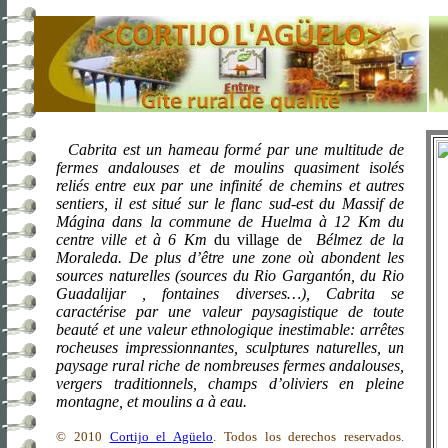
Cabrita est un hameau formé par une multitude de
fermes andalouses et de moulins quasiment isolés
reliés entre eux par une infinité de chemins et autres
sentiers, il est situé sur le flanc sud-est du Massif de
Mágina dans la commune de Huelma à
12 Km
du
centre ville et à
6 Km
du village de
Bélmez de
la
Moraleda. De
plus d’être une zone où abondent les
sources naturelles (sources du Rio Gargantón, du Rio
Guadalijar , fontaines diverses…), Cabrita se
caractérise par une valeur paysagistique de toute
beauté et une valeur ethnologique inestimable: arrêtes
rocheuses impressionnantes, sculptures naturelles, un
paysage rural riche de nombreuses fermes andalouses,
vergers traditionnels, champs d’oliviers en pleine
montagne, et moulins a à eau.
© 2010
Cortijo el Agüelo
. Todos los derechos reservados.