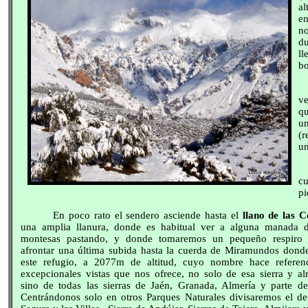
al
en
no
du
ll
bo
ve
qu
u
(r
un
cu
pi
En poco rato el sendero asciende hasta el
llano de las C
una amplia llanura, donde es habitual ver a alguna manada 
montesas pastando, y donde tomaremos un pequeño respiro 
afrontar una última subida hasta la cuerda de Miramundos donde
este refugio, a 2077m de altitud, cuyo nombre hace referen
excepcionales vistas que nos ofrece, no solo de esa sierra y al
sino de todas las sierras de Jaén, Granada, Almería y parte d
Centrándonos solo en otros Parques Naturales divisaremos el de