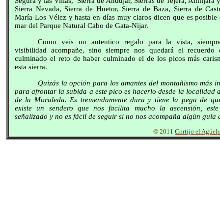
Segura y las Villas,
Sierra de Andújar, Sierras de Tejera, Almijara
Sierra Nevada, Sierra de Huetor, Sierra de Baza, Sierra de Castri
María-Los Vélez y hasta en días muy claros dicen que es posible d
mar del Parque Natural Cabo de Gata-Nijar.
Como veis un autentico regalo para la vista, siempr
visibilidad acompañe, sino siempre nos quedará el recuerdo
culminado el reto de haber culminado el de los picos más caris
esta sierra.
Quizás la opción para los amantes del montañismo más in
para afrontar la subida a este pico es hacerlo desde la localidad 
de la Moraleda. Es tremendamente dura y tiene la pega de q
existe un sendero que nos facilita mucho la ascensión, est
señalizado y no es fácil de seguir si no nos acompaña algún guía 
© 2011
Cortijo el Agüel