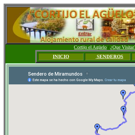
Cortijo el Agüelo
/
¿Que Visitar
INICIO
SENDEROS