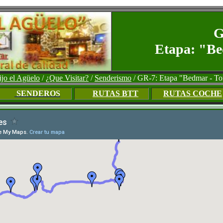
G
Etapa: "Be
ijo el Agüelo
/
¿Que Visitar?
/
Senderismo
/
GR-7: Etapa "Bedmar - To
SENDEROS
RUTAS BTT
RUTAS COCHE