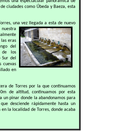
remos una espectacular panorámica de
 y de ciudades como Úbeda y Baeza, esta
orres, una vez
llegada a esta de nuevo
 nuestra
ualmente
 las eras
engo del
 de los
 Sur del
as cuevas
llado en
tera de Torres por la que continuamos
50m de altitud, continuamos por esta
sta un pinar donde la abandonamos para
 que desciende rápidamente hasta un
 en la localidad de Torres, donde acaba