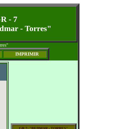
R - 7
dmar - Torres"
rres"
IMPRIMIR
GR 7: "BEDMAR - TORRES"