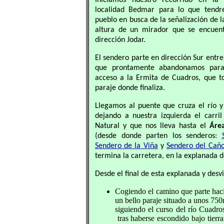
Iniciamos nuestro recorrido en la
localidad Bedmar para lo que tendr
pueblo en busca de la señalización de 
altura de un mirador que se encuent
dirección Jodar.
El sendero parte en dirección Sur entre
que prontamente abandonamos para 
acceso a la Ermita de Cuadros, que t
paraje donde finaliza.
Llegamos al puente que cruza el río y
dejando a nuestra izquierda el carri
Natural y que nos lleva hasta el
Áre
(desde donde parten los senderos:
Sendero de la Viña
y
Sendero del Cañ
termina la carretera, en la explanada 
Desde el final de esta explanada y des
Cogiendo el camino que parte haci
un bello paraje situado a unos 75
siguiendo el curso del río Cuadro
tras haberse escondido bajo tier