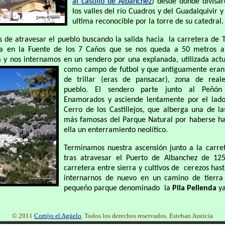
al castillo de Albanchez
) desde donde divisa
los valles del río Cuadros y del Guadalquivir
ultima reconocible por la torre de su catedral.
 de atravesar el pueblo buscando la salida hacia la carretera de T
ua en la Fuente de los 7 Caños que se nos queda a 50 metros a
a y nos internamos en un sendero por una explanada, utilizada act
como campo
de futbol y que antiguamente eran
de trillar (eras de pansacar), zona de real
pueblo. El sendero parte junto al Peñón
Enamorados y asciende lentamente por el lado
Cerro de los Castillejos, que alberga una de l
más famosas del Parque Natural por haberse ha
ella un enterramiento neolítico.
Terminamos nuestra ascensión junto a la carre
tras atravesar el Puerto de Albanchez de 12
carretera entre sierra y cultivos de cerezos ha
internarnos de nuevo en un camino de tierra
pequeño parque denominado la
Pila Pellenda
ya
© 2011
Cortijo el Agüelo
. Todos los derechos reservados. Esteban Justicia