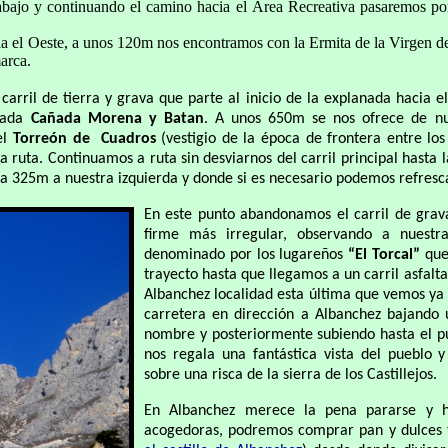
abajo y continuando el camino hacia el Área Recreativa pasaremos por
a el Oeste, a unos 120m nos encontramos con la Ermita de la Virgen de
arca.
carril de tierra y grava que parte al inicio de la explanada hacia e
inada
Cañada Morena y Batan
. A unos 650m se nos ofrece de nue
el
Torreón de
Cuadros
(vestigio de la época de frontera entre los 
 ruta. Continuamos a ruta sin desviarnos del carril principal hasta 
a 325m a nuestra izquierda y donde si es necesario podemos refresc
En este punto abandonamos el carril de grav
firme más irregular, observando a nuestra
denominado por los lugareños
“El Torcal”
que
trayecto hasta que llegamos a un carril asfal
Albanchez localidad esta última que vemos ya
carretera en dirección a Albanchez bajando 
nombre y posteriormente subiendo hasta el pu
nos regala una fantástica vista del pueblo y
sobre una risca de la sierra de los Castillejos.
En Albanchez merece la pena pararse y ha
acogedoras, podremos comprar pan y dulces 