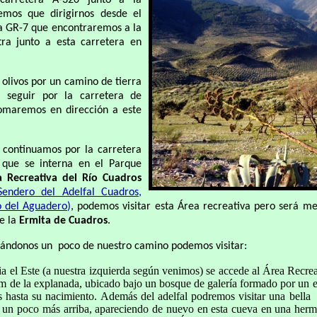
 carretera A-320 junto a la
emos que dirigirnos desde el
la GR-7 que encontraremos a la
ra junto a esta carretera en
 olivos por un camino de tierra
seguir por la carretera de
omaremos en dirección a este
 continuamos por la carretera
l que se interna en el Parque
a Recreativa del Río Cuadros
Sendero del Adelfal Cuadros
,
o del Aguadero
)
, podemos visitar esta Área recreativa pero será m
de la
Ermita de Cuadros
.
viándonos un poco de nuestro camino podemos visitar:
a el Este (a nuestra izquierda según venimos) se accede al Área Recre
0m de la explanada, ubicado bajo un bosque de galería formado por un e
s hasta su nacimiento. Además del adelfal podremos visitar una bella
ra un poco más arriba, apareciendo de nuevo en esta cueva en una hermo