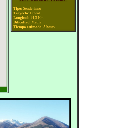
Tipo:
Senderismo
Trayecto:
Lineal
Longitud:
14,5 Km
.
Dificultad:
Media
Tiempo estimado:
5 horas